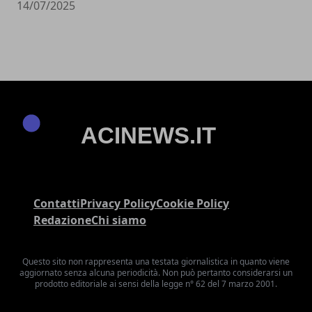
14/07/2025
Contatti
Privacy Policy
Cookie Policy
Redazione
Chi siamo
Questo sito non rappresenta una testata giornalistica in quanto viene
aggiornato senza alcuna periodicità. Non può pertanto considerarsi un
prodotto editoriale ai sensi della legge n° 62 del 7 marzo 2001.