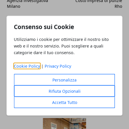
Agenzia investigativa
Costo impresa di pulizie
Milano
Rho
Consenso sui Cookie
Utilizziamo i cookie per ottimizzare il nostro sito
web e il nostro servizio. Puoi scegliere a quali
Redazione
categorie dare il tuo consenso.
Cookie Policy
|
Privacy Policy
Personalizza
Rifiuta Opzionali
Accetta Tutto
ARTICOLI CORRELATI