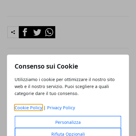
Facebook
Twitter
Whatsapp
Articolo Precedente
Articolo Successivo
Consenso sui Cookie
Assistenza e manutenzione
Costo impresa di pulizie
elettrodomestici bosch
Milano
Utilizziamo i cookie per ottimizzare il nostro sito
sesto san giovanni
web e il nostro servizio. Puoi scegliere a quali
categorie dare il tuo consenso.
Cookie Policy
|
Privacy Policy
Personalizza
Redazione
Rifiuta Opzionali