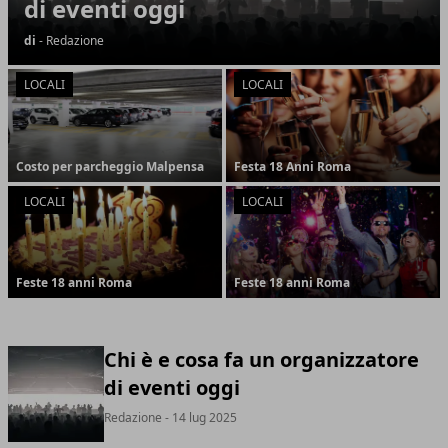
di eventi oggi
di
- Redazione
LOCALI
LOCALI
Costo per parcheggio Malpensa
Festa 18 Anni Roma
LOCALI
LOCALI
Feste 18 anni Roma
Feste 18 anni Roma
Chi è e cosa fa un organizzatore
di eventi oggi
Redazione
- 14 lug 2025