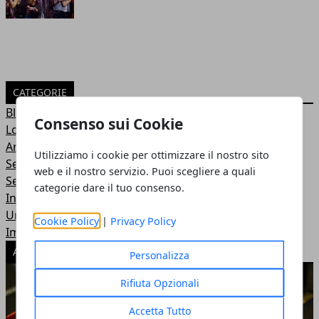
CATEGORIE
Blog
Consenso sui Cookie
Locali
Arredamento
Utilizziamo i cookie per ottimizzare il nostro sito
Servizi
web e il nostro servizio. Puoi scegliere a quali
Senza categoria
categorie dare il tuo consenso.
Infissi
Uncategorized
Cookie Policy
|
Privacy Policy
Imprese di pulizie
ARTICOLI POPOLARI
Personalizza
Rifiuta Opzionali
Accetta Tutto