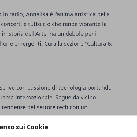
in radio, Annalisa è l'anima artistica della
concerti e tutto ciò che rende vibrante la
 in Storia dell'Arte, ha un debole per i
allerie emergenti. Cura la sezione "Cultura &
 scrive con passione di tecnologia portando
norama internazionale. Segue da vicino
 tendenze del settore tech con un
a tutti.
enso sui Cookie
empo Libero