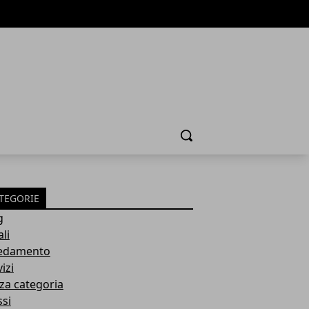
Cerca
TEGORIE
g
li
edamento
izi
za categoria
ssi