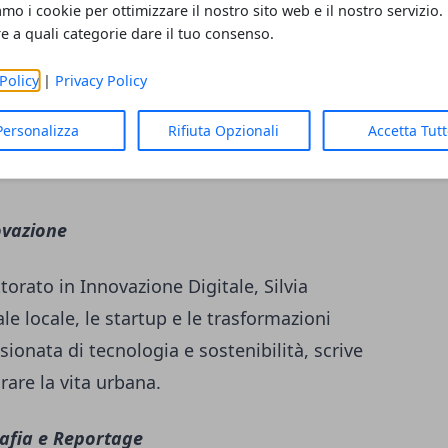
amo i cookie per ottimizzare il nostro sito web e il nostro servizio.
re a quali categorie dare il tuo consenso.
empre. Segue le squadre locali, gli eventi
empo libero con entusiasmo contagioso. Ex
Policy
|
Privacy Policy
 l'importanza dello sport nella vita di tutti i
Personalizza
Rifiuta Opzionali
Accetta Tut
degli sportivi emergenti e delle realtà
ovazione
orato in Innovazione Digitale, Silvia
le locale, le startup e le trasformazioni
ionata di tecnologia e sostenibilità, scrive
are la vita urbana.
afia e Reportage