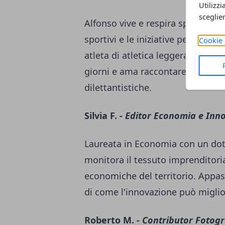
Utilizzi
sceglie
Alfonso vive e respira sport da s
sportivi e le iniziative per il t
Cookie 
atleta di atletica leggera, conosce
giorni e ama raccontare le storie 
dilettantistiche.
Silvia F. -
Editor Economia e Inn
Laureata in Economia con un dott
monitora il tessuto imprenditoria
economiche del territorio. Appass
di come l'innovazione può miglior
Roberto M. -
Contributor Fotogr