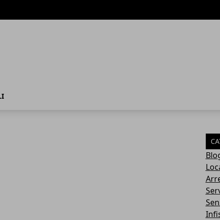
I
CA
Blo
Loca
Arr
Serv
Sen
Infi