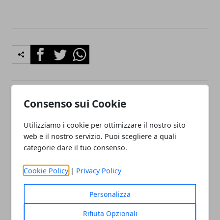
Facebook
Twitter
Whatsapp
Consenso sui Cookie
Articolo Precedente
Articolo Successivo
Ristrutturazione bagno
Parcheggio Malpensa
Utilizziamo i cookie per ottimizzare il nostro sito
Milano
web e il nostro servizio. Puoi scegliere a quali
categorie dare il tuo consenso.
Cookie Policy
|
Privacy Policy
Personalizza
Redazione
Rifiuta Opzionali