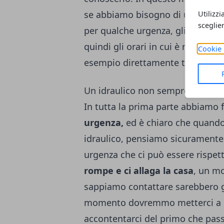
se abbiamo bisogno di un idrauli
Utilizzi
sceglie
per qualche urgenza, gli avremm
quindi gli orari in cui è reperibi
Cookie 
esempio direttamente telefonan
Un idraulico non sempre può dirc
In tutta la prima parte abbiamo f
urgenza,
ed è chiaro che quando
idraulico, pensiamo sicuramente
urgenza che ci può essere rispet
rompe e ci allaga la casa
, un m
sappiamo contattare sarebbero g
momento dovremmo metterci a c
accontentarci del primo che passa