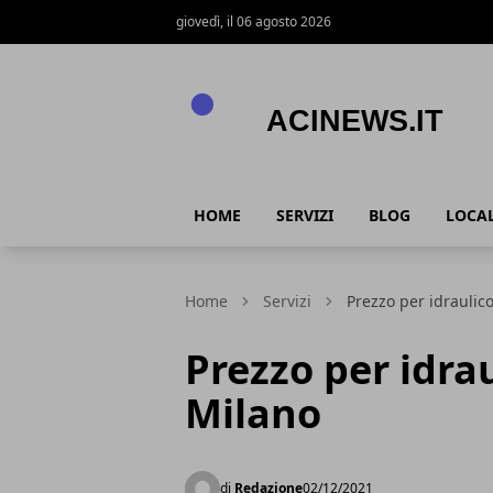
giovedì, il 06 agosto 2026
Acinews.it
HOME
SERVIZI
BLOG
LOCAL
Home
Servizi
Prezzo per idraulic
Prezzo per idra
Milano
di
Redazione
02/12/2021