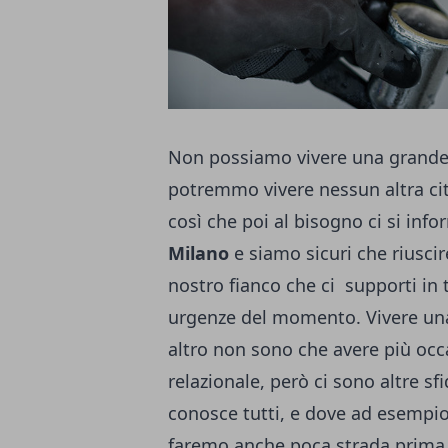
Non possiamo vivere una grande 
potremmo vivere nessun altra cit
così che poi al bisogno ci si inf
Milano
e siamo sicuri che riusci
nostro fianco che ci supporti in t
urgenze del momento. Vivere una
altro non sono che avere più occa
relazionale, però ci sono altre sf
conosce tutti, e dove ad esempi
faremo anche poca strada prima d