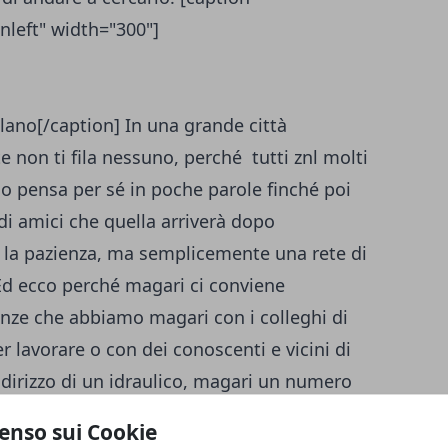
nleft" width="300"]
lano[/caption] In una grande città
e non ti fila nessuno, perché tutti znl molti
o pensa per sé in poche parole finché poi
 di amici che quella arriverà dopo
 la pazienza, ma semplicemente una rete di
 Ed ecco perché magari ci conviene
nze che abbiamo magari con i colleghi di
r lavorare o con dei conoscenti e vicini di
ndirizzo di un idraulico, magari un numero
ntattiamo e ci mettiamo d'accordo per
enso sui Cookie
icamente avremmo rotto il ghiaccio e così