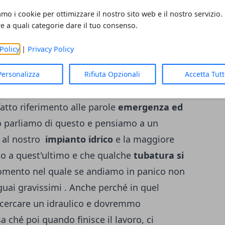
co per qualche imprevisto e soprattutto
amo i cookie per ottimizzare il nostro sito web e il nostro servizio.
re a quali categorie dare il tuo consenso.
o anche chiesto come fare a trovarlo e
le, come vuole essere contattato, se ad
Policy
|
Privacy Policy
do, o tramite un messaggio WhatsApp.
Personalizza
Rifiuta Opzionali
Accetta Tut
i il prezzo del suo intervento per telefono
atto riferimento alle parole
emergenza ed
 parliamo di questo e pensiamo a un
 al nostro
impianto idrico
e la maggiore
to a quest'ultimo e che qualche
tubatura si
omento nel quale se andiamo in panico non
uai gravissimi . Anche perché in quel
ercare un idraulico e dovremmo
 ché poi quando finisce il lavoro, ci