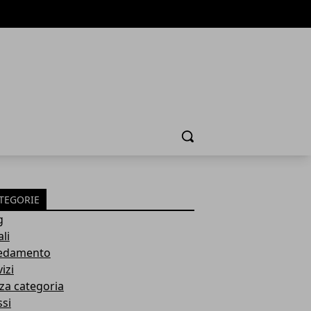
Cerca
TEGORIE
g
li
edamento
izi
za categoria
ssi