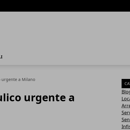
I
o urgente a Milano
CA
Blo
ulico urgente a
Loca
Arr
Serv
Sen
Infi