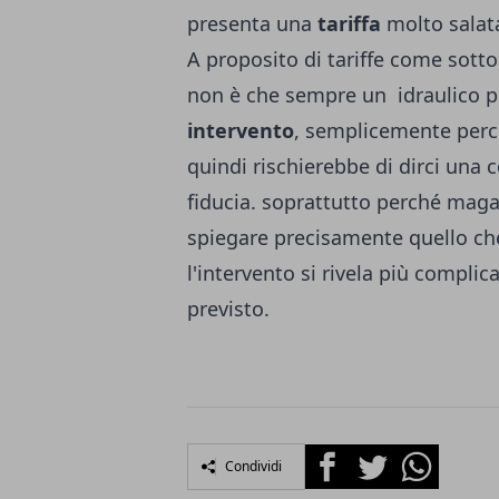
presenta una
tariffa
molto salat
A proposito di tariffe come sotto
non è che sempre un idraulico pu
intervento
, semplicemente perch
quindi rischierebbe di dirci una c
fiducia. soprattutto perché mag
spiegare precisamente quello ch
l'intervento si rivela più compl
previsto.
Facebook
Twitter
Whatsapp
Condividi