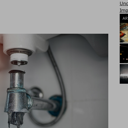
Unc
Imp
AR