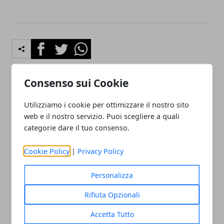
Facebook
Twitter
Whatsapp
Consenso sui Cookie
Articolo Precedente
Articolo Successivo
Utilizziamo i cookie per ottimizzare il nostro sito
Ozonoterapia Roma sud
Ncc Roma
web e il nostro servizio. Puoi scegliere a quali
categorie dare il tuo consenso.
Cookie Policy
|
Privacy Policy
Personalizza
Redazione
Rifiuta Opzionali
Accetta Tutto