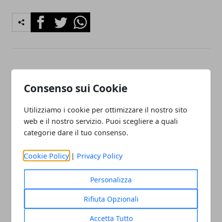
Facebook
Twitter
Whatsapp
Articolo Precedente
Articolo Successivo
Assistenza Climatizzatori
Impianti di Allarme Roma
Consenso sui Cookie
Roma
Utilizziamo i cookie per ottimizzare il nostro sito
web e il nostro servizio. Puoi scegliere a quali
categorie dare il tuo consenso.
Cookie Policy
|
Privacy Policy
Redazione
Personalizza
Rifiuta Opzionali
Accetta Tutto