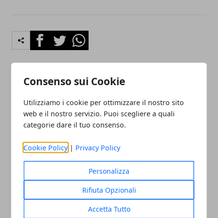
Facebook
Twitter
Whatsapp
Consenso sui Cookie
Articolo Precedente
Articolo Successivo
Arredare Casa Roma
Onoranze Funebri e
Utilizziamo i cookie per ottimizzare il nostro sito
ornamenti Milano
web e il nostro servizio. Puoi scegliere a quali
categorie dare il tuo consenso.
Cookie Policy
|
Privacy Policy
Personalizza
Redazione
Rifiuta Opzionali
Accetta Tutto