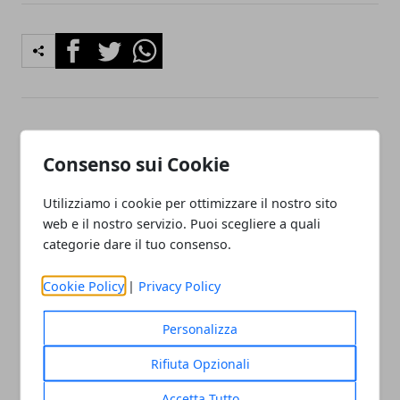
Facebook
Twitter
Whatsapp
Articolo Precedente
Articolo Successivo
Consenso sui Cookie
Traslochi ville Roma
Trovare tapparellista
Milano
Utilizziamo i cookie per ottimizzare il nostro sito
web e il nostro servizio. Puoi scegliere a quali
categorie dare il tuo consenso.
Cookie Policy
|
Privacy Policy
Redazione
Personalizza
Rifiuta Opzionali
Accetta Tutto