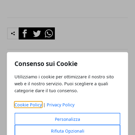
Facebook
Twitter
Whatsapp
Consenso sui Cookie
Articolo Precedente
Articolo Successivo
Porte Blindate Roma
Assistenza caldaie beretta
Utilizziamo i cookie per ottimizzare il nostro sito
Milano
web e il nostro servizio. Puoi scegliere a quali
categorie dare il tuo consenso.
Cookie Policy
|
Privacy Policy
Personalizza
Redazione
Rifiuta Opzionali