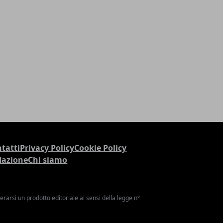
tatti
Privacy Policy
Cookie Policy
dazione
Chi siamo
arsi un prodotto editoriale ai sensi della legge n°