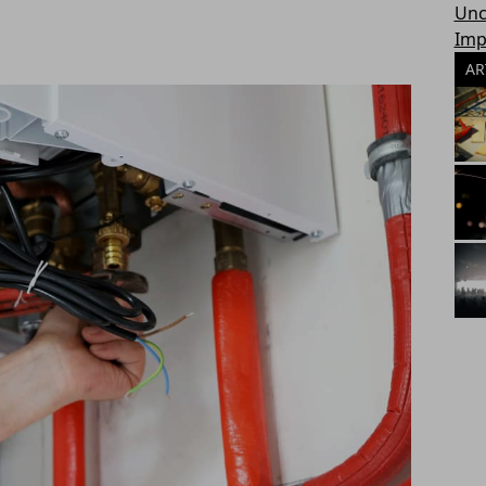
Unc
Imp
AR