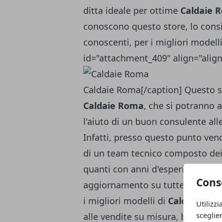
ditta ideale per ottime
Caldaie 
conoscono questo store, lo consi
conoscenti, per i migliori modell
id="attachment_409" align="align
Caldaie Roma[/caption] Questo sto
Caldaie Roma
, che si potranno a
l'aiuto di un buon consulente alle
Infatti, presso questo punto vend
di un team tecnico composto dei mi
quanti con anni d'esperienza in t
Cons
aggiornamento su tutte le ultime
i migliori modelli di
Caldaie Ro
Utilizzi
sceglie
alle vendite su misura, basterà c