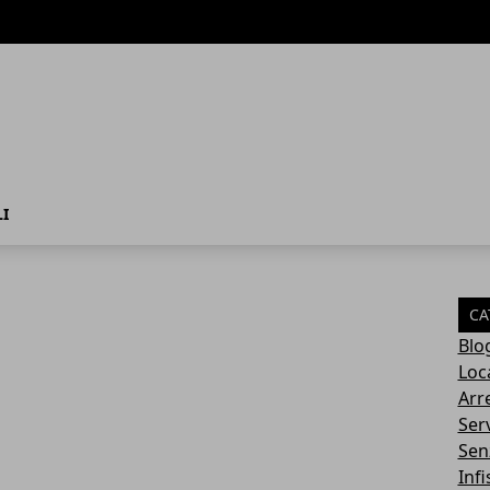
I
CA
Blo
Loca
Arr
Serv
Sen
Infi