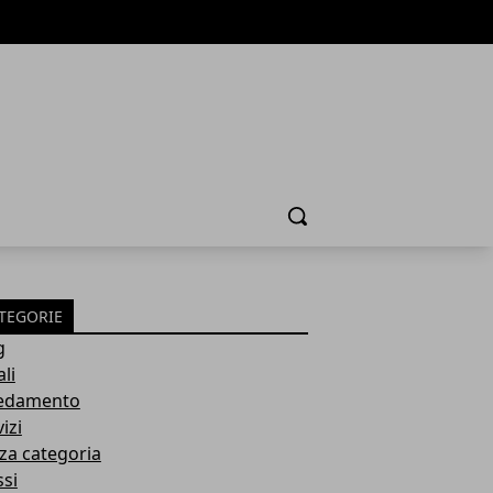
Cerca
TEGORIE
g
li
edamento
izi
za categoria
ssi