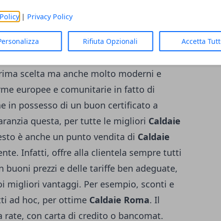
re un attento e dettagliato sopralluogo,
Policy
|
Privacy Policy
 anche stendere un eccellente preventivo di
daie Roma
e dintorni. Queste
Caldaie
Personalizza
Rifiuta Opzionali
Accetta Tut
qualità. In effetti, tutti i modelli sono a
 prima scelta ma anche molto moderni e
orme europee e comunitarie in fatto di
he in possesso di un buon certificato a
ranzia questa, per tutte le migliori
Caldaie
questo è anche un punto vendita di
Caldaie
. Infatti, offre alla clientela sempre tutti
on buoni prezzi e delle tariffe ben adeguate,
oi migliori vantaggi. Per esempio, sconti e
tti ad hoc, per ottime
Caldaie Roma
. Il
a rate, con carta di credito o bancomat.