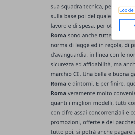
sua squadra tecnica, per effettua
Cookie 
sulla base poi del quale si potrà
lavoro e di spesa, per ottime
Cal
Roma
sono anche tutte di elevata 
norma di legge ed in regola, di
d'avanguardia, in linea con le n
sicurezza ed affidabilità, ma anc
marchio CE. Una bella e buona ga
Roma
e dintorni. E per finire, 
Roma
veramente molto conveniente
quanti i migliori modelli, tutti c
con cifre assai concorrenziali e c
promozioni, offerte e dei pacche
tutto poi, si potrà anche pagare 