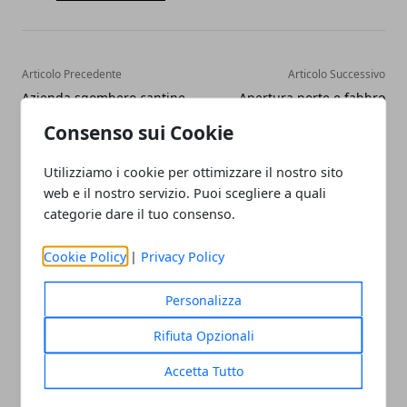
Articolo Precedente
Articolo Successivo
Azienda sgombero cantine
Apertura porte e fabbro
Milano
Milano
Consenso sui Cookie
Utilizziamo i cookie per ottimizzare il nostro sito
web e il nostro servizio. Puoi scegliere a quali
categorie dare il tuo consenso.
Cookie Policy
|
Privacy Policy
Redazione
Personalizza
Rifiuta Opzionali
Accetta Tutto