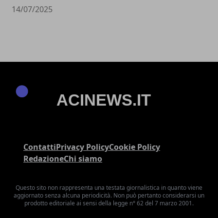
14/07/2025
Contatti
Privacy Policy
Cookie Policy
Redazione
Chi siamo
Questo sito non rappresenta una testata giornalistica in quanto viene
aggiornato senza alcuna periodicità. Non può pertanto considerarsi un
prodotto editoriale ai sensi della legge n° 62 del 7 marzo 2001.