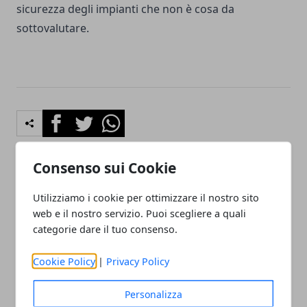
sicurezza degli impianti che non è cosa da
sottovalutare.
Facebook
Twitter
Whatsapp
Consenso sui Cookie
Articolo Precedente
Articolo Successivo
Utilizziamo i cookie per ottimizzare il nostro sito
Azienda di traslochi a Pavia
Azienda di sostituzione
web e il nostro servizio. Puoi scegliere a quali
serrature a Milano
categorie dare il tuo consenso.
Cookie Policy
|
Privacy Policy
Personalizza