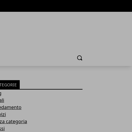
Cerca
TEGORIE
g
li
edamento
izi
za categoria
ssi