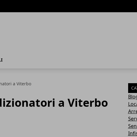
I
natori a Viterbo
CA
Blo
izionatori a Viterbo
Loca
Arr
Serv
Sen
Infi