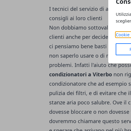
Cons
I tecnici del servizio di assisten
Utilizzi
consigli ai loro clienti
sceglie
Non dobbiamo sottovalutare il val
Cookie 
clienti anche per decidere se co
ci pensiamo bene basti pensare a
non saperlo usare o di non avere
problemi. Infatti l'aiuto che posso
condizionatori a Viterbo
non rig
condizionatore che ad esempio si
pulizia dei filtri, e di evitare ch
stanze aria poco salubre. Ove il 
dovesse bloccare o non dovesse
dovremmo chiamare questo servi
e sperare che arrivano nel più br