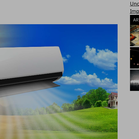
Unc
Imp
AR