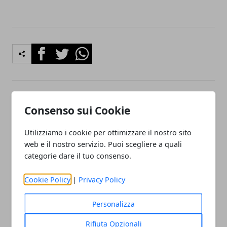
Facebook
Twitter
Whatsapp
Articolo Precedente
Articolo Successivo
Consenso sui Cookie
Assistenza e manutenzione
Costo impresa di pulizie
elettrodomestici bosch
Milano
Utilizziamo i cookie per ottimizzare il nostro sito
sesto san giovanni
web e il nostro servizio. Puoi scegliere a quali
categorie dare il tuo consenso.
Cookie Policy
|
Privacy Policy
Personalizza
Redazione
Rifiuta Opzionali