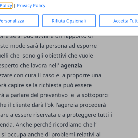
Policy
|
Privacy Policy
enzia investigativa Roma Est
Personalizza
Rifiuta Opzionali
Accetta Tut
il cliente per un consulto preventivo in
re se si può avviare un rapporto di
esto modo sarà la persona ad esporre
elli che sono gli obiettivi che vuole
esperto che lavora nell'
agenzia
zzare con cura il caso e a proporre una
rà capire se la richiesta può essere
rà a parlare del preventivo e a sottoporci
he il cliente darà l'ok l'agenzia procederà
are a essere riservata e a proteggere tutti i
azienda. Anche perché ricordiamo che l’
t si occupa anche di problemi relativi al