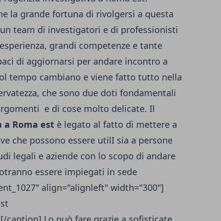
e la grande fortuna di rivolgersi a questa
un team di investigatori e di professionisti
 esperienza, grandi competenze e tante
aci di aggiornarsi per andare incontro a
 col tempo cambiano e viene fatto tutto nella
rvatezza, che sono due doti fondamentali
argomenti e di cose molto delicate. Il
a a Roma est
è legato al fatto di mettere a
ive che possono essere utilI sia a persone
di legali e aziende con lo scopo di andare
potranno essere impiegati in sede
ent_1027" align="alignleft" width="300"]
/caption] Lo può fare grazie a sofisticate