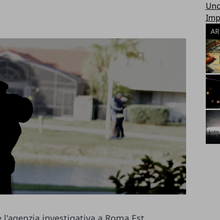
Unc
Imp
AR
l'agenzia investigativa a Roma Est.