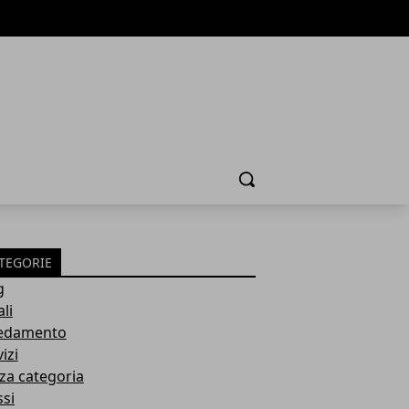
Cerca
TEGORIE
g
li
edamento
izi
za categoria
ssi