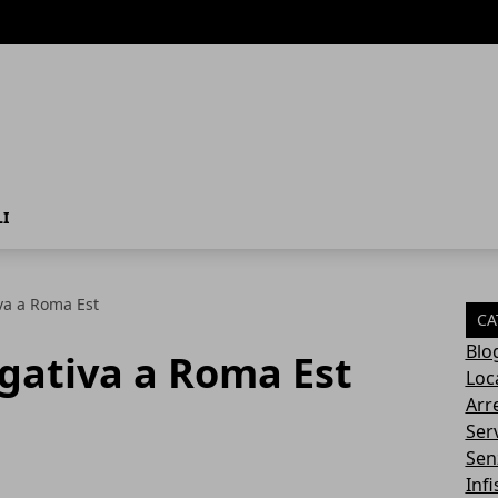
I
va a Roma Est
CA
Blo
gativa a Roma Est
Loca
Arr
Serv
Sen
Infi